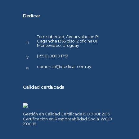
Dedicar
Torre Libertad, Circunvalacion Pl.
Cagancha 1335 piso 12 oficina 01.
Montevideo, Uruguay
(+598) 0800 1757
comercial@dedicar.com.uy
Calidad certiﬁcada
Gestión en Calidad Certiﬁcada ISO 9001: 2015
Certiﬁcación en Responsabilidad Social WQO
2100:16