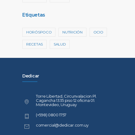
Etiquetas
HORÓSPOCO
NUTRICIÓN
OCIO
RECETAS
SALUD
Dedicar
Torre Libertad, Circunvalacion Pl.
Cagancha 1335 piso 12 oficina 01.
Montevideo, Uruguay
(+598) 0800 1757
comercial@dedicar.com.uy