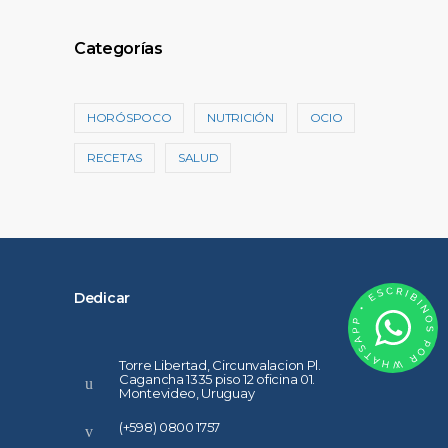
Categorías
HORÓSPOCO
NUTRICIÓN
OCIO
RECETAS
SALUD
Dedicar
Torre Libertad, Circunvalacion Pl.
Cagancha 1335 piso 12 oficina 01.
Montevideo, Uruguay
(+598) 0800 1757