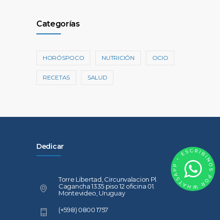
Categorías
HORÓSPOCO
NUTRICIÓN
OCIO
RECETAS
SALUD
Dedicar
Torre Libertad, Circunvalacion Pl.
Cagancha 1335 piso 12 oficina 01.
Montevideo, Uruguay
(+598) 0800 1757